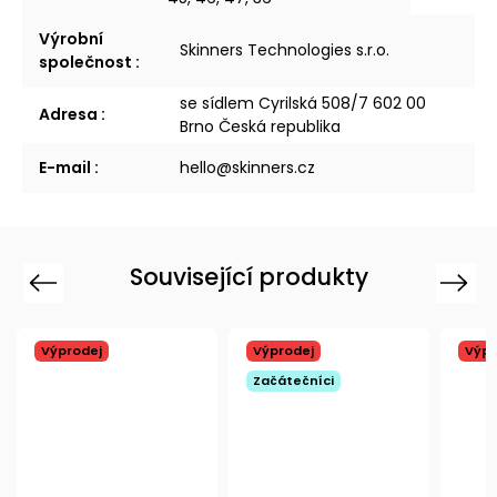
Výrobní
Skinners Technologies s.r.o.
společnost
:
se sídlem Cyrilská 508/7 602 00
Adresa
:
Brno Česká republika
E-mail
:
hello@skinners.cz
Související produkty
Previous
Next
Výprodej
Výprodej
Výpr
Začátečníci