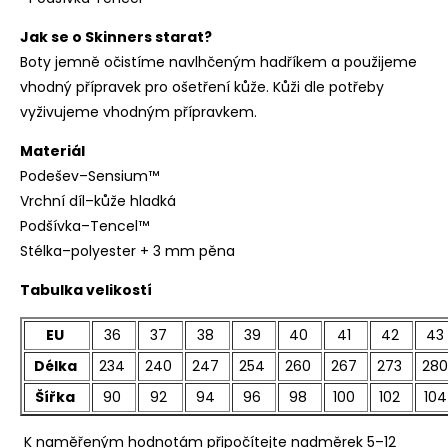
Jak se o Skinners starat?
Boty jemně očistíme navlhčeným hadříkem a použijeme
vhodný přípravek pro ošetření kůže. Kůži dle potřeby
vyživujeme vhodným přípravkem.
Materiál
Podešev–Sensium™
Vrchní díl–kůže hladká
Podšívka–
Tencel™
Stélka–polyester + 3 mm pěna
Tabulka velikostí
EU
36
37
38
39
40
41
42
43
Délka
234
240
247
254
260
267
273
280
Šířka
90
92
94
96
98
100
102
104
K naměřeným hodnotám připočítejte nadměrek 5–12