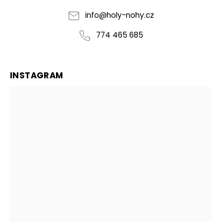
info
@
holy-nohy.cz
774 465 685
INSTAGRAM