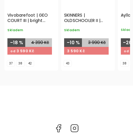
Vivobarefoot | GEO
SKINNERS |
Aylla 
COURT III | bright
OLDSCHOOLER II |
white | W
green/white
Sklad
Skladem
Skladem
–26
–18 %
4 390 Kč
–10 %
3 990 Kč
2
3 590 Kč
3 590 Kč
od
od
37
38
42
43
38
Facebook
Instagram