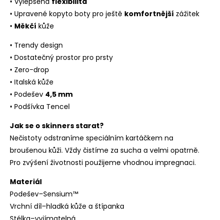
• Vylepšená
flexibilita
• Upravené kopyto boty pro ještě
komfortnější
zážitek
•
Měkčí
kůže
• Trendy design
• Dostatečný prostor pro prsty
• Zero-drop
• Italská kůže
• Podešev
4,5 mm
• Podšívka Tencel
Jak se o skinners starat?
Nečistoty odstraníme speciálním kartáčkem na
broušenou kůži. Vždy čistíme za sucha a velmi opatrně.
Pro zvýšení životnosti použijeme vhodnou impregnaci.
Materiál
Podešev–Sensium™
Vrchní díl–hladká kůže a štípanka
Stélka–vyjímatelná