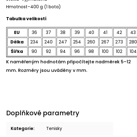
Hmotnost–400 g (1 bota)
Tabulka velikostí
EU
36
37
38
39
40
41
42
43
Délka
234
240
247
254
260
267
273
280
Šířka
90
92
94
96
98
100
102
104
K naměřeným hodnotám připočítejte nadměrek 5–12
mm. Rozměry jsou uváděny v mm.
Doplňkové parametry
Kategorie
:
Tenisky