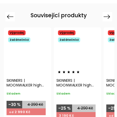
Související produkty
Previous
Next
Výprodej
Výprodej
Výpr
Začátečníci
Začátečníci
Začá
SKINNERS |
SKINNERS |
SKINN
MOONWALKER high
MOONWALKER high
MOON
top | white
top | black/white
top |
Skladem
Skladem
Sklad
–30 %
4 290 Kč
–25 %
4 290 Kč
–25
2 990 Kč
od
3 190 Kč
3
od