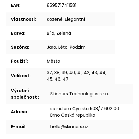
EAN
:
8595717411581
Vlastnosti
:
Kožené, Elegantní
Barva
:
Bílá, Zelená
Sezóna
:
Jaro, Léto, Podzim
Použití
:
Město
37, 38, 39, 40, 41, 42, 43, 44,
Velikost
:
45, 46, 47
Výrobní
Skinners Technologies s.r.o.
společnost
:
se sídlem Cyrilská 508/7 602 00
Adresa
:
Brno Česká republika
E-mail
:
hello@skinners.cz