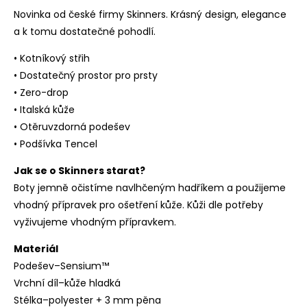
Novinka od české firmy Skinners. Krásný design, elegance
a k tomu dostatečné pohodlí.
• Kotníkový střih
• Dostatečný prostor pro prsty
• Zero-drop
• Italská kůže
• Otěruvzdorná podešev
• Podšívka Tencel
Jak se o Skinners starat?
Boty jemně očistíme navlhčeným hadříkem a použijeme
vhodný přípravek pro ošetření kůže. Kůži dle potřeby
vyživujeme vhodným přípravkem.
Materiál
Podešev–Sensium™
Vrchní díl–kůže hladká
Stélka–polyester + 3 mm pěna