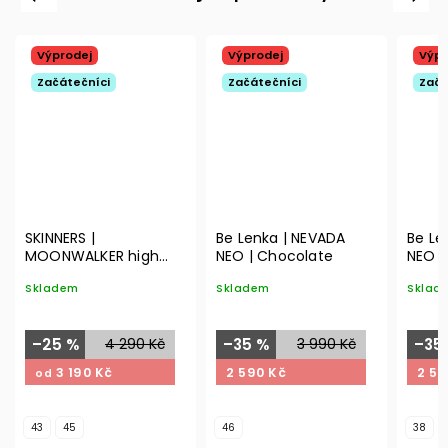
Výprodej
Výprodej
Výpr
Začátečníci
Začátečníci
Začá
SKINNERS |
Be Lenka | NEVADA
Be Le
MOONWALKER high
NEO | Chocolate
NEO |
top | black
Skladem
Skladem
Sklad
–25 %
4 290 Kč
–35 %
3 990 Kč
–35
3 190 Kč
2 590 Kč
2 59
od
43
45
46
38