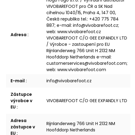
Hogo Fogo s.r.o. / Výhradní distributor
VIVOBAREFOOT pro ČR a SK Nad
cihelnou 1040/15, Praha 4, 147 00,
Česká republika tel.: +420 775 784
887; e-mail: info@vivobarefoot.cz;
web: www.vivobarefoot.cz
Adresa
:
VIVOBAREFOOT C/O GEE EXPANDLY LTD
/ Výrobce - zastoupení pro EU
Rijnlanderweg 766 Unit H 2132 NM
Hoofddorp Netherlands e-mail:
customerservices@vivobarefoot.com;
web: www.vivobarefoot.com
E-mail
:
info@vivobarefoot.cz
Zástupce
výrobce v
VIVOBAREFOOT C/O GEE EXPANDLY LTD
EU
:
Adresa
Rijnlanderweg 766 Unit H 2132 NM
zástupce v
Hoofddorp Netherlands
EU
: