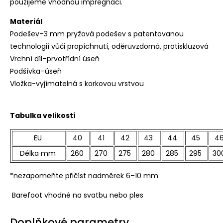
použijeme vhodnou impregnaci.
Materiál
Podešev–3 mm pryžová podešev s patentovanou
technologií vůči propíchnutí, oděruvzdorná, protiskluzová
Vrchní díl–prvotřídní úseň
Podšívka–úseň
Vložka-vyjímatelná s korkovou vrstvou
Tabulka velikostí
EU
40
41
42
43
44
45
4
Délka mm
260
270
275
280
285
295
30
*nezapomeňte přičíst nadměrek 6–10 mm
Barefoot vhodné na svatbu nebo ples
Doplňkové parametry