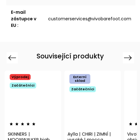
E-mail
zástupce v
customerservices@vivobarefoot.com
EU
:
Související produkty
Previous
Next
Výprodej
Externí
sklad
Začátečníci
Začátečníci
SKINNERS |
Aylla | CHIRI | ZIMNÍ |
Vivoba
MOONWALKER high
vysoké | mocca
obsid