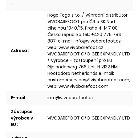
:
Hogo Fogo s.r.o. / Výhradní distributor
VIVOBAREFOOT pro ČR a SK Nad
cihelnou 1040/15, Praha 4, 147 00,
Česká republika tel.: +420 775 784
887; e-mail: info@vivobarefoot.cz;
web: www.vivobarefoot.cz
Adresa
:
VIVOBAREFOOT C/O GEE EXPANDLY LTD
/ Výrobce - zastoupení pro EU
Rijnlanderweg 766 Unit H 2132 NM
Hoofddorp Netherlands e-mail:
customerservices@vivobarefoot.com;
web: www.vivobarefoot.com
E-mail
:
info@vivobarefoot.cz
Zástupce
výrobce v
VIVOBAREFOOT C/O GEE EXPANDLY LTD
EU
: