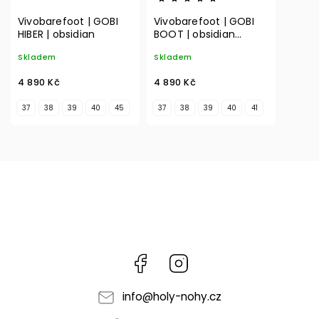
Vivobarefoot | GOBI
Vivobarefoot | GOBI
HIBER | obsidian
BOOT | obsidian
leather
Skladem
Skladem
4 890 Kč
4 890 Kč
37
38
39
40
45
37
38
39
40
41
Facebook
Instagram
info
@
holy-nohy.cz