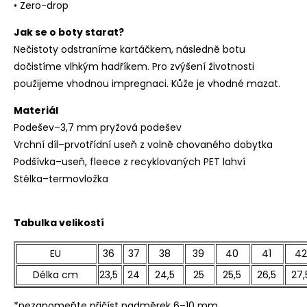
• Zero-drop
Jak se o boty starat?
Nečistoty odstraníme kartáčkem, následně botu
dočistíme vlhkým hadříkem. Pro zvýšení životnosti
použijeme vhodnou impregnaci. Kůže je vhodné mazat.
Materiál
Podešev–3,7 mm pryžová podešev
Vrchní díl–prvotřídní useň z volně chovaného dobytka
Podšívka–useň, fleece z recyklovaných PET lahví
Stélka–termovložka
Tabulka velikostí
EU
36
37
38
39
40
41
42
Délka cm
23,5
24
24,5
25
25,5
26,5
27,
*nezapomeňte přičíst nadměrek 6–10 mm