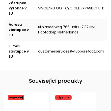
Zástupce
výrobce v
VIVOBAREFOOT C/O GEE EXPANDLY LTD
EU
:
Adresa
Rijnlanderweg 766 Unit H 2132 NM
zástupce v
Hoofddorp Netherlands
EU
:
E-mail
zástupce v
customerservices@vivobarefoot.com
EU
:
Související produkty
Výprodej
Výprodej