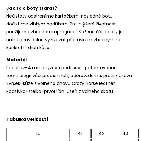
Jak se o boty starat?
Nečistoty odstraníme kartáčkem, následně botu
dočistíme vlhkým hadříkem. Pro zvýšení životnosti
použijeme vhodnou impregnaci. Kožené části boty je
nutné pravidelně vyživovat přípravkem vhodným na
konkrétní druh kůže.
Materiál
Podešev–4 mm pryžová podešev s patentovanou
technologií vůči propíchnutí, oděruvzdorná, protiskluzová
Svršek–kůže z volného chovu Crazy Horse leather
Podšívka+stélka–prvotřídní useň z volného skotu
Tabulka velikostí
EU
41
42
43