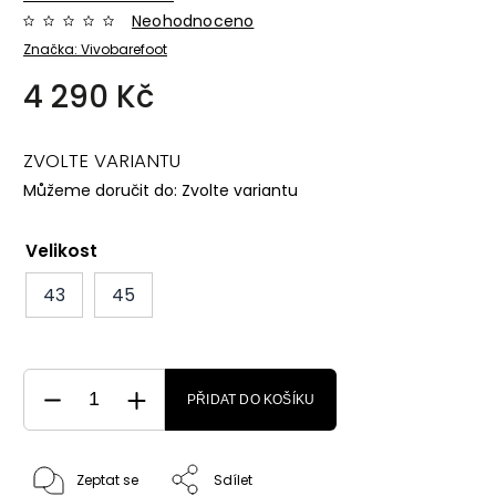
Neohodnoceno
Značka:
Vivobarefoot
4 290 Kč
ZVOLTE VARIANTU
Můžeme doručit do:
Zvolte variantu
Velikost
43
45
PŘIDAT DO KOŠÍKU
Zeptat se
Sdílet