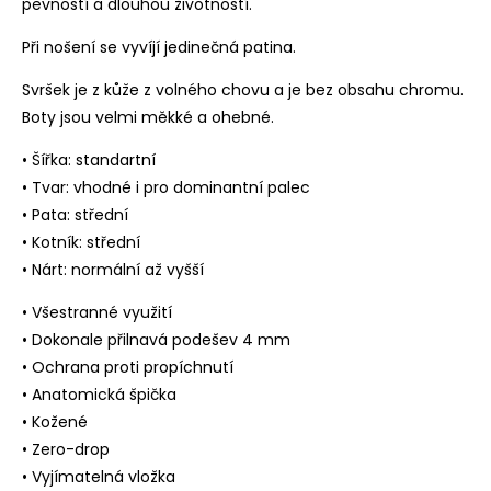
pevností a dlouhou životností.
Při nošení se vyvíjí jedinečná patina.
Svršek je z kůže z volného chovu a je bez obsahu chromu.
Boty jsou velmi měkké a ohebné.
• Šířka: standartní
• Tvar: vhodné i pro dominantní palec
• Pata: střední
• Kotník: střední
• Nárt: normální až vyšší
• Všestranné využití
• Dokonale přilnavá podešev 4 mm
• Ochrana proti propíchnutí
• Anatomická špička
• Kožené
• Zero-drop
• Vyjímatelná vložka