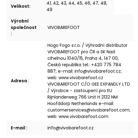
41, 42, 43, 44, 45, 46, 47, 48,
Velikost
:
49
Výrobní
společnost
VIVOBAREFOOT
:
Hogo Fogo s.r.o. / Výhradní distributor
VIVOBAREFOOT pro ČR a SK Nad
cihelnou 1040/15, Praha 4, 147 00,
Česká republika tel.: +420 775 784
887; e-mail: info@vivobarefoot.cz;
web: www.vivobarefoot.cz
Adresa
:
VIVOBAREFOOT C/O GEE EXPANDLY LTD
/ Výrobce - zastoupení pro EU
Rijnlanderweg 766 Unit H 2132 NM
Hoofddorp Netherlands e-mail:
customerservices@vivobarefoot.com;
web: www.vivobarefoot.com
E-mail
:
info@vivobarefoot.cz