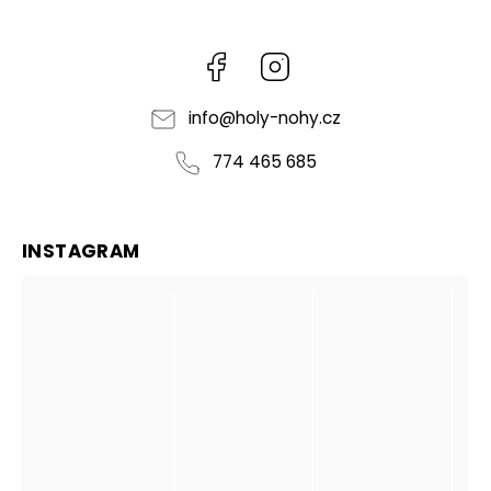
Facebook
Instagram
info
@
holy-nohy.cz
774 465 685
INSTAGRAM