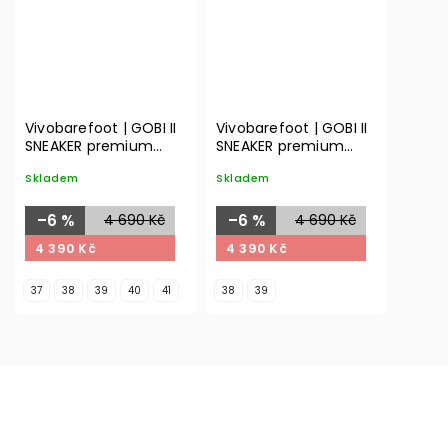
Vivobarefoot | GOBI II
Vivobarefoot | GOBI II
SNEAKER premium
SNEAKER premium
leather | limestone
leather | limestone
Skladem
Skladem
dusty green
–6 %
4 690 Kč
–6 %
4 690 Kč
4 390 Kč
4 390 Kč
37
38
39
40
41
38
39