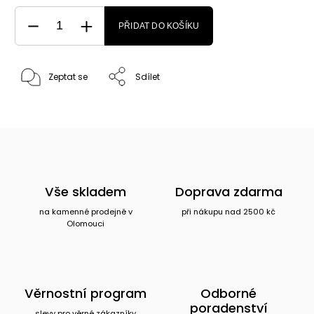
PŘIDAT DO KOŠÍKU
Zeptat se
Sdílet
Vše skladem
Doprava zdarma
na kamenné prodejně v
při nákupu nad 2500 kč
Olomouci
Věrnostní program
Odborné
poradenství
slevy pro věrné zákazníky