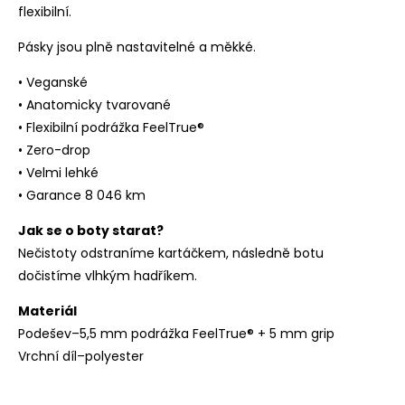
flexibilní.
Pásky jsou plně nastavitelné a měkké.
• Veganské
• Anatomicky tvarované
• Flexibilní podrážka FeelTrue®
• Zero-drop
• Velmi lehké
• Garance 8 046 km
Jak se o boty starat?
Nečistoty odstraníme kartáčkem, následně botu
dočistíme vlhkým hadříkem.
Materiál
Podešev–5,5 mm podrážka FeelTrue® + 5 mm grip
Vrchní díl–polyester