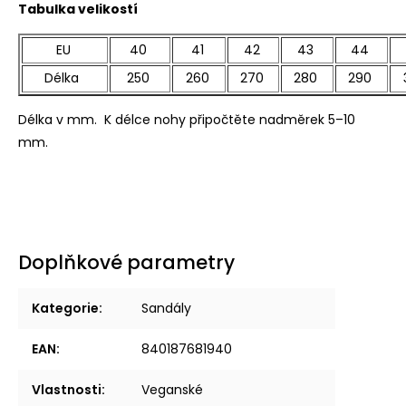
Tabulka velikostí
EU
40
41
42
43
44
Délka
250
260
270
280
290
Délka v mm. K délce nohy připočtěte nadměrek 5–10
mm.
Doplňkové parametry
Kategorie
:
Sandály
EAN
:
840187681940
Vlastnosti
:
Veganské