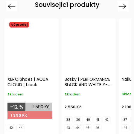
Související produkty
Previous
Next
Výprodej
XERO Shoes | AQUA
Bosky | PERFORMANCE
Nallu
CLOUD | black
BLACK AND WHITE Y-
TECH
Sklad
Skladem
Skladem
–12 %
1 590 Kč
2 190 
2 550 Kč
1 390 Kč
38
39
40
41
42
37
42
44
43
44
45
46
44