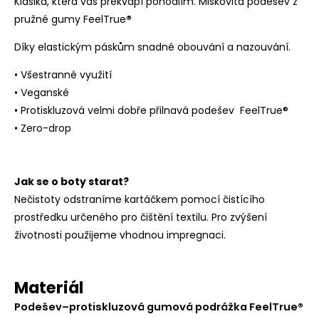
Klasika, která vás překvapí pohodlím. Miskovitá podešev z
pružné gumy FeelTrue
®
Díky elastickým páskům snadné obouvání a nazouvání.
• Všestranné využití
• Veganské
• Protiskluzová velmi dobře přilnavá podešev FeelTrue®
• Zero-drop
Jak se o boty starat?
Nečistoty odstraníme kartáčkem pomocí čistícího
prostředku určeného pro čištění textilu. Pro zvýšení
životnosti použijeme vhodnou impregnaci.
Materiál
Podešev–protiskluzová gumová podrážka FeelTrue®