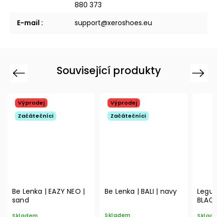
880 373
E-mail
:
support@xeroshoes.eu
Související produkty
Previous
Next
Výprodej
Výprodej
Začátečníci
Začátečníci
Be Lenka | EAZY NEO |
Be Lenka | BALI | navy
Legua
sand
BLAC
Skladem
Skladem
Sklad