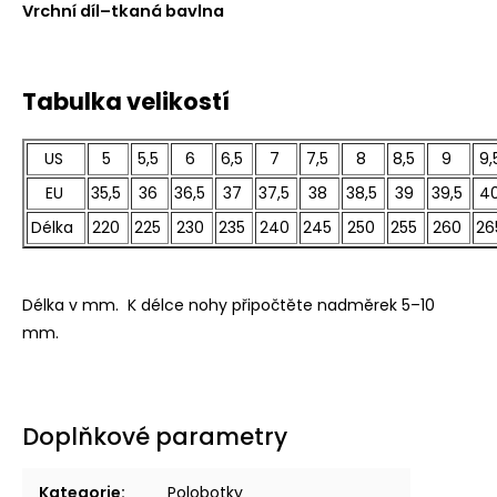
Vrchní díl–tkaná bavlna
Tabulka velikostí
US
5
5,5
6
6,5
7
7,5
8
8,5
9
9,
EU
35,5
36
36,5
37
37,5
38
38,5
39
39,5
4
Délka
220
225
230
235
240
245
250
255
260
26
Délka v mm. K délce nohy připočtěte nadměrek 5–10
mm.
Doplňkové parametry
Kategorie
:
Polobotky