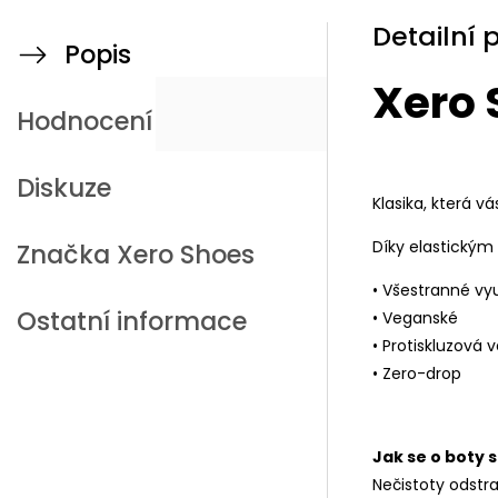
Detailní 
Popis
Xero 
Hodnocení
Diskuze
Klasika, která 
Díky elastický
Značka
Xero Shoes
• Všestranné vyu
Ostatní informace
• Veganské
• Protiskluzová
• Zero-drop
Jak se o boty 
Nečistoty odstr