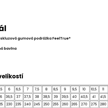
ál
skluzová gumová podrážka FeelTrue®
ná bavlna
elikostí
,5
6
6,5
7
7,5
8
8,5
9
9,5
10
10,5
11
6
36,5
37
37,5
38
38,5
39
39,5
40
40,5
41
41,5
25
230
235
240
245
250
255
260
265
270
275
280