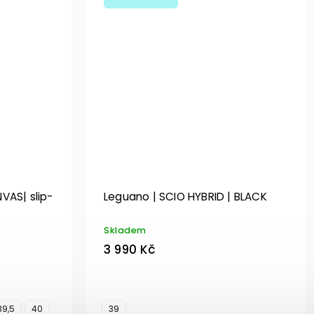
VAS| slip-
Leguano | SCIO HYBRID | BLACK
Skladem
3 990 Kč
39,5
40
39