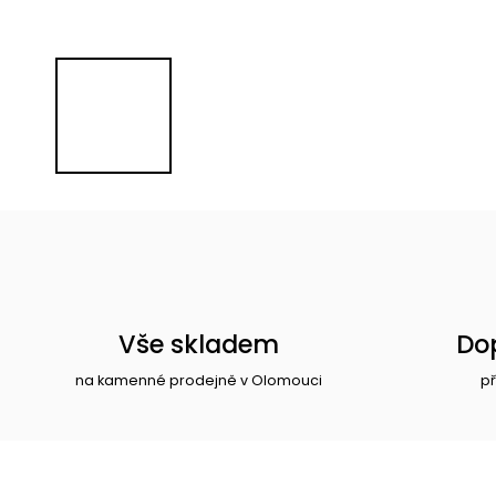
Vše skladem
Do
na kamenné prodejně v Olomouci
př