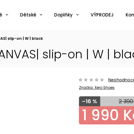
é
Dětské
Doplňky
VÝPRODEJ
Kon
S| slip-on | W | black
NVAS| slip-on | W | bla
Neohodnoc
Značka:
Xero Shoes
–16 %
2 390
1 990 K