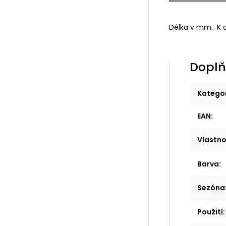
Délka v mm. K 
Doplň
Katego
EAN
:
Vlastno
Barva
:
Sezóna
Použití
: