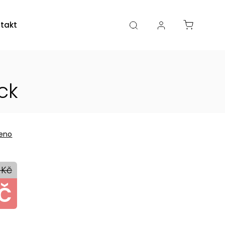
takty
Kamenná prodejna
ck
eno
 Kč
č