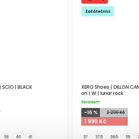
Začátečníci
| SCIO | BLACK
XERO Shoes | DILLON CAN
on | W | lunar rock
Skladem
č
–16 %
2 290 Kč
1 990 Kč
39
40
41
37
37,5
38,5
39