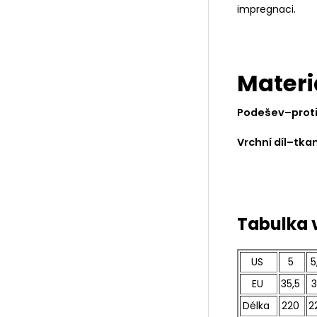
impregnaci.
Materi
Podešev–proti
Vrchní díl–tka
Tabulka v
US
5
5
EU
35,5
3
Délka
220
2