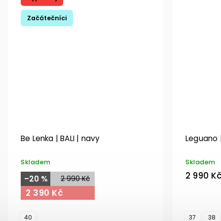
Začátečníci
Be Lenka | BALI | navy
Leguano 
Skladem
Skladem
2 990 K
–20 %
2 990 Kč
2 390 Kč
40
37
38