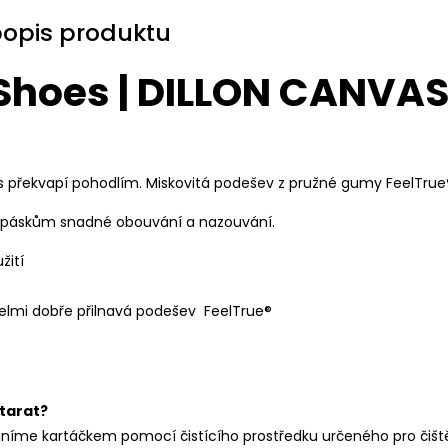
popis produktu
Shoes | DILLON CANVAS
vás překvapí pohodlím. Miskovitá podešev z pružné gumy FeelTrue
m páskům snadné obouvání a nazouvání.
žití
 velmi dobře přilnavá podešev FeelTrue®
starat?
aníme kartáčkem pomocí čistícího prostředku určeného pro čištěn