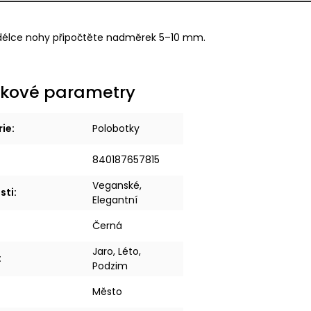
délce nohy připočtěte nadměrek 5–10 mm.
kové parametry
rie
:
Polobotky
840187657815
Veganské,
sti
:
Elegantní
Černá
Jaro, Léto,
:
Podzim
Město