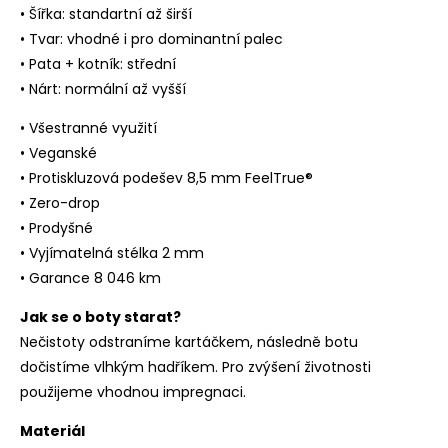
• Šířka: standartní až širší
• Tvar: vhodné i pro dominantní palec
• Pata + kotník: střední
• Nárt: normální až vyšší
• Všestranné využití
• Veganské
• Protiskluzová podešev 8,5 mm FeelTrue®
• Zero-drop
• Prodyšné
• Vyjímatelná stélka 2 mm
• Garance 8 046 km
Jak se o boty starat?
Nečistoty odstraníme kartáčkem, následně botu
dočistíme vlhkým hadříkem. Pro zvýšení životnosti
použijeme vhodnou impregnaci.
Materiál