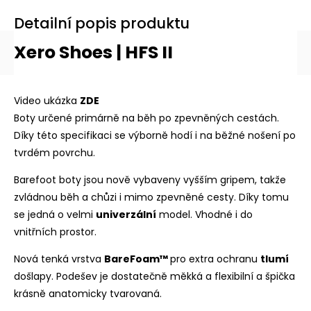
Detailní popis produktu
Xero Shoes | HFS II
Video ukázka
ZDE
Boty určené primárně na běh po zpevněných cestách.
Díky této specifikaci se výborně hodí i na běžné nošení po
tvrdém povrchu.
Barefoot boty jsou nově vybaveny vyšším gripem, takže
zvládnou běh a chůzi i mimo zpevněné cesty. Díky tomu
se jedná o velmi
univerzální
model. Vhodné i do
vnitřních prostor.
Nová tenká vrstva
BareFoam
™
pro extra ochranu
tlumí
došlapy. Podešev je dostatečně měkká a flexibilní a špička
krásně anatomicky tvarovaná.