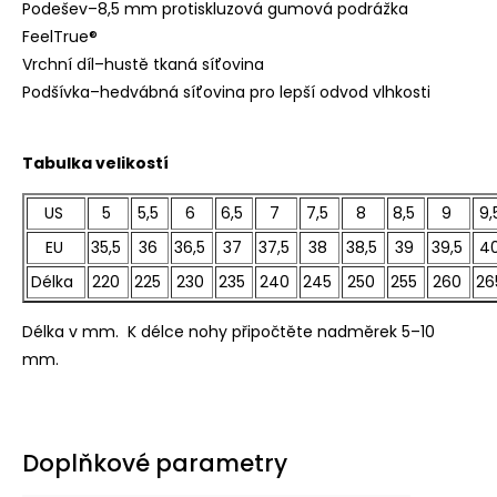
Podešev–8,5 mm protiskluzová gumová podrážka
FeelTrue®
Vrchní díl–hustě tkaná síťovina
Podšívka–hedvábná síťovina pro lepší odvod vlhkosti
Tabulka velikostí
US
5
5,5
6
6,5
7
7,5
8
8,5
9
9,
EU
35,5
36
36,5
37
37,5
38
38,5
39
39,5
4
Délka
220
225
230
235
240
245
250
255
260
26
Délka v mm. K délce nohy připočtěte nadměrek 5–10
mm.
Doplňkové parametry