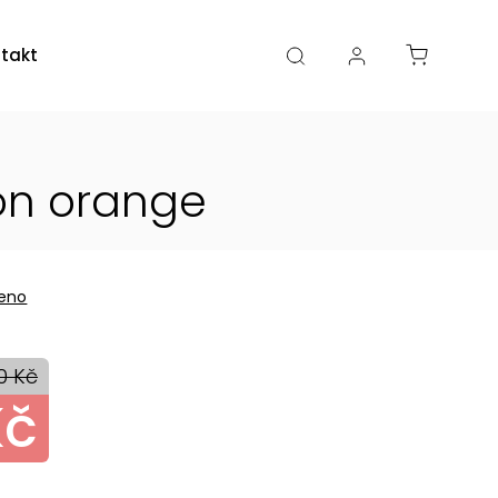
takty
Kamenná prodejna
eon orange
eno
0 Kč
Kč