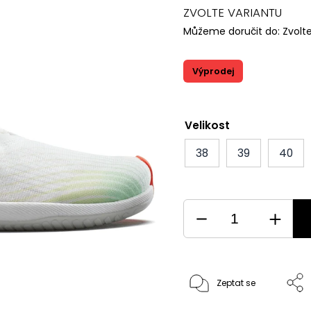
ZVOLTE VARIANTU
Můžeme doručit do:
Zvolt
Výprodej
Velikost
38
39
40
Zeptat se