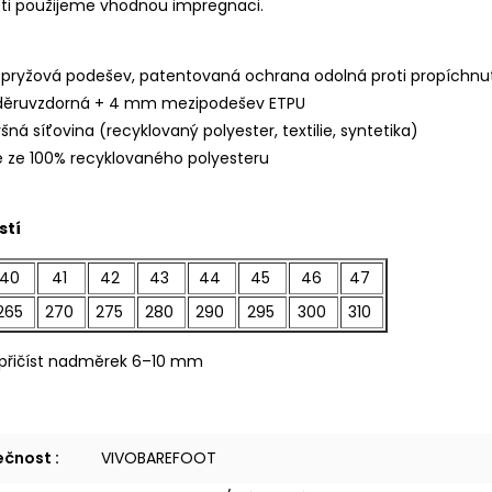
sti použijeme vhodnou impregnaci.
ryžová podešev, patentovaná ochrana odolná proti propíchnut
 oděruvzdorná + 4 mm mezipodešev ETPU
šná síťovina (recyklovaný polyester, textilie, syntetika)
ie ze 100% recyklovaného polyesteru
stí
40
41
42
43
44
45
46
47
265
270
275
280
290
295
300
310
řičíst nadměrek 6–10 mm
lečnost
:
VIVOBAREFOOT