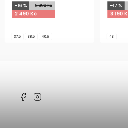
–16 %
2 990 Kč
–17 %
2 490 Kč
3 190 
37,5
38,5
40,5
43
Facebook
Instagram