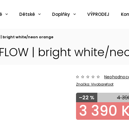
é
Dětské
Doplňky
VÝPRODEJ
Kon
 | bright white/neon orange
 FLOW | bright white/n
Neohodnoc
Značka:
Vivobarefoot
–22 %
4 39
3 390 