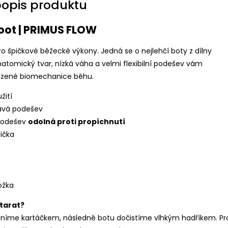
popis produktu
oot | PRIMUS FLOW
o špičkové běžecké výkony. Jedná se o nejlehčí boty z dílny
natomický tvar, nízká váha a velmi flexibilní podešev vám
ozené biomechanice běhu.
žití
navá podešev
podešev
odolná proti propíchnutí
ička
ožka
starat?
aníme kartáčkem, následně botu dočistíme vlhkým hadříkem. Pr