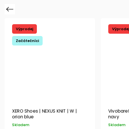
Previous
Výprodej
Výprode
Začátečníci
XERO Shoes | NEXUS KNIT | W |
Vivobarefo
orion blue
navy
Skladem
Skladem