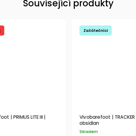
Související produkty
j
Začátečníci
ot | PRIMUS LITE III |
Vivobarefoot | TRACKER
obsidian
Skladem