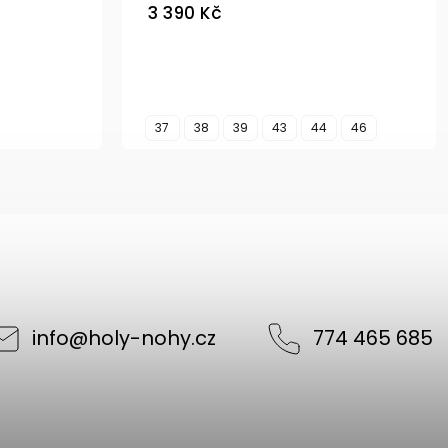
3 390 Kč
37
38
39
43
44
46
info
@
holy-nohy.cz
774 465 685