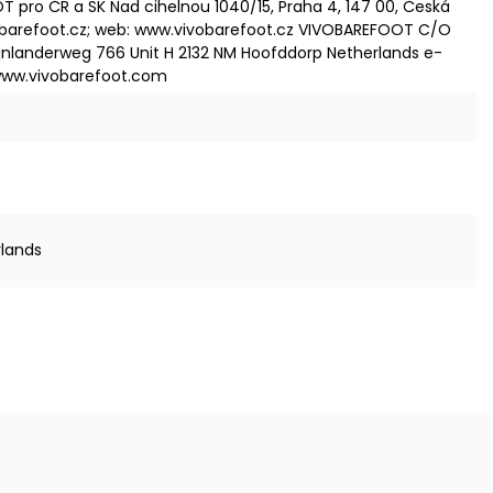
OT pro ČR a SK Nad cihelnou 1040/15, Praha 4, 147 00, Česká
ivobarefoot.cz; web: www.vivobarefoot.cz VIVOBAREFOOT C/O
ijnlanderweg 766 Unit H 2132 NM Hoofddorp Netherlands e-
www.vivobarefoot.com
rlands