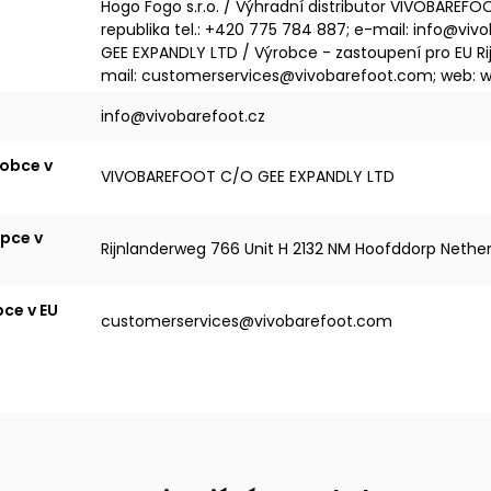
Hogo Fogo s.r.o. / Výhradní distributor VIVOBAREFO
republika tel.: +420 775 784 887; e-mail: info@v
GEE EXPANDLY LTD / Výrobce - zastoupení pro EU R
mail: customerservices@vivobarefoot.com; web: 
info@vivobarefoot.cz
obce v
VIVOBAREFOOT C/O GEE EXPANDLY LTD
pce v
Rijnlanderweg 766 Unit H 2132 NM Hoofddorp Nethe
pce v EU
customerservices@vivobarefoot.com