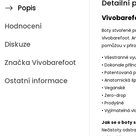
Detailní 
Popis
Vivobaref
Hodnocení
Boty stvořené pr
Vivobarefoot. A
Diskuze
pomůžou v přir
• Všestranné vyu
Značka
Vivobarefoot
• Dokonale přil
• Patentovaná 
Ostatní informace
• Anatomická šp
• Veganské
• Zero-drop
• Prodyšné
• Vyjímatelná vl
Jak se o boty 
Nečistoty odstr