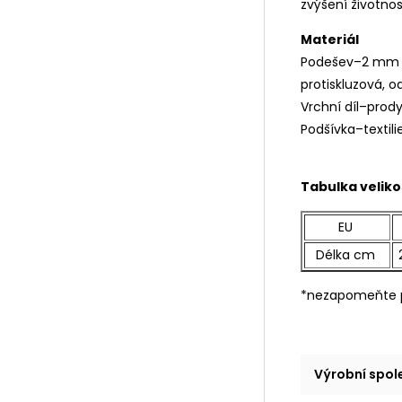
zvýšení životno
Materiál
Podešev–2 mm p
protiskluzová,
Vrchní díl–prody
Podšívka–textil
Tabulka veliko
EU
Délka cm
*nezapomeňte p
Výrobní spo